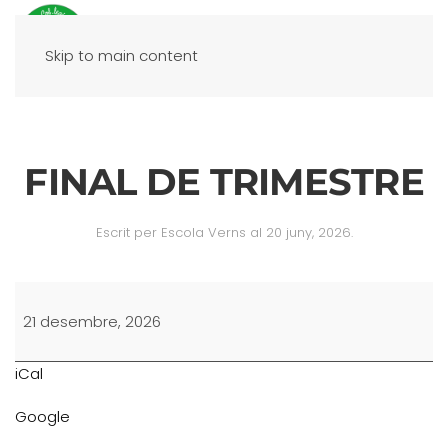
Skip to main content
FINAL DE TRIMESTRE
Escrit per
Escola Verns
al
20 juny, 2026
.
FINAL
DE
21 desembre, 2026
TRIMESTRE
iCal
Google