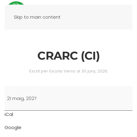
Skip to main content
CRARC (CI)
Escrit per
Escola Verns
al
30 juny, 2026
.
CRARC
(CI)
21 maig, 2027
iCal
Google