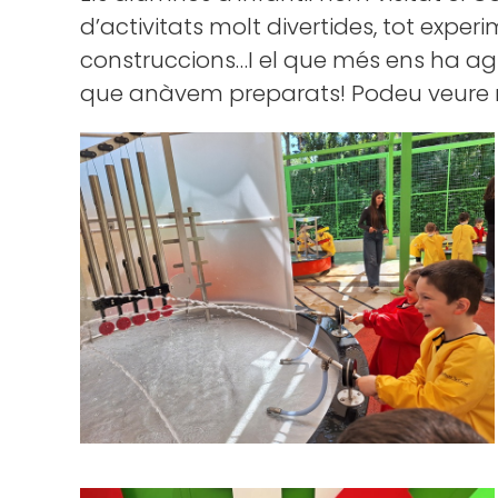
d’activitats molt divertides, tot exper
construccions…I el que més ens ha ag
que anàvem preparats! Podeu veure m