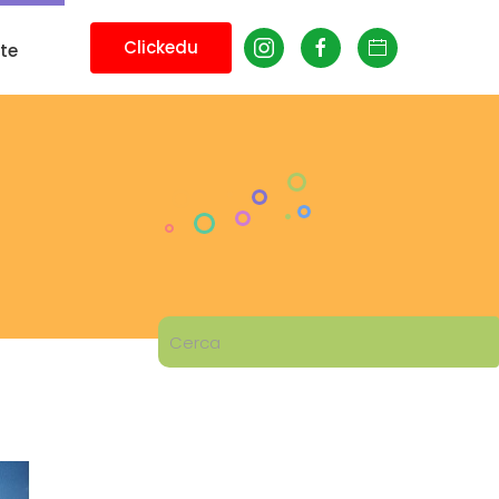
Clickedu
te