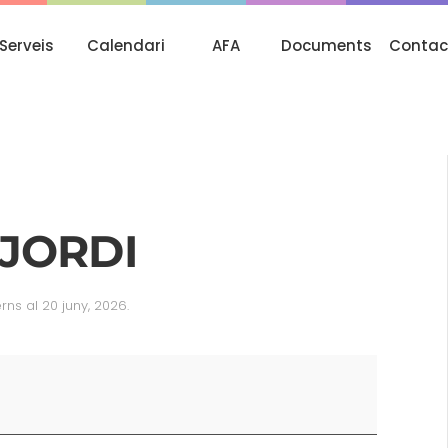
Serveis
Calendari
AFA
Documents
Contac
 JORDI
erns
al
20 juny, 2026
.